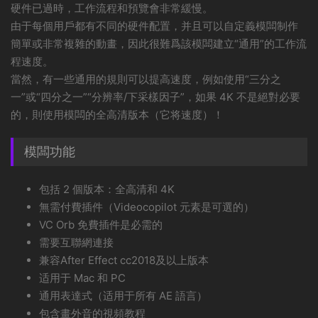
硬件已過時，工作流程和預覽會非常緩慢。
由于每個用戶都有不同的硬件配置，并且可以自定義模闆制作
簡單或非常複雜的動畫，因此很難爲該模闆建立“通用”的工作流
程速度。
當然，有一些通用的規則可以提高速度，例如使用“三分之
一”或“四分之一”“分辨率/下采樣因子”，如果 4K 不是絕對必要
的，則使用模闆的全高清版本（它将速度）！
模闆功能
包括 2 個版本：全高清和 4K
無需付費插件（Videocopilot 元素是可選的）
VC Orb 免費插件是必需的
需要互聯網連接
兼容After Effect cc2018及以上版本
适用于 Mac 和 PC
通用表達式（适用于所有 AE 語言）
包含畫外音的視頻教程