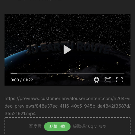
0:00
/
01:22
https://previews.customer.envatousercontent.com/h264-vi
deo-previews/848e37ec-4f16-40c5-945b-da4842f3587d/
35521921.mp4
百度雲
提取碼: 6qiv
點擊下載
複制