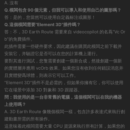
A. 沒有
Q. 模闆包含 90 個元素，但我可以導入和使用自己的圖形嗎？
答：是的，您當然可以使用自定義标注或圖形！
Q. 這個模闆需要“Element 3D”插件嗎？
答：不，3D Earth Route 需要來自 videocopilot 的名爲“Vc Or
b”的免費插件。
此插件需要一些硬件要求，因此建議在購買此模闆之前下載并
安裝它，并驗證它是否可以在您的計算機上運行。
要對其進行測試，您隻需要創建一個新合成，然後創建一個新
的實體層并應用 vcOrb 效果。如果您沒有收到任何錯誤消息并
且實體變爲球體，則表示它可以工作。
“Element 3D”插件不是必需的，但如果你擁有它，你可以使用
它在場景中添加 3D 對象和 3D 跟蹤器。
問：我使用的是一台非常舊的電腦，這個模闆可以在我的機器
上使用嗎？
A. 3D Earth Route 像幾個模闆一樣，包含許多表達式來執行創
建動畫所需的所有操作。
這意味着此模闆需要大量 CPU 資源來執行所有計算，如果您的