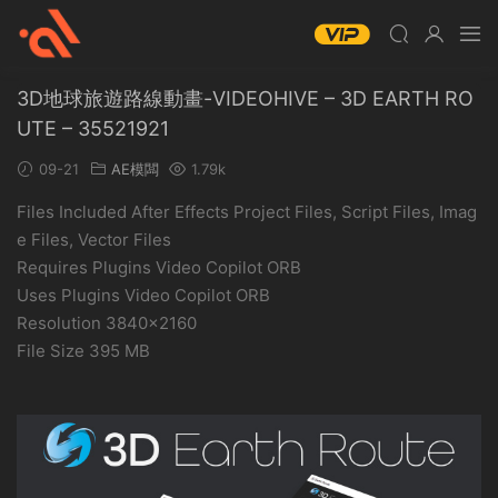
3D地球旅遊路線動畫-VIDEOHIVE – 3D EARTH RO
UTE – 35521921
09-21
AE模闆
1.79k
Files Included After Effects Project Files, Script Files, Imag
e Files, Vector Files
Requires Plugins Video Copilot ORB
Uses Plugins Video Copilot ORB
Resolution 3840×2160
File Size 395 MB