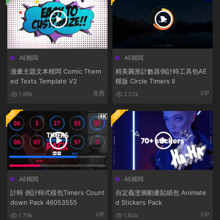
AE模闆
AE模闆
漫畫主題文本模闆 Comic Them
精美圓形計數器倒計時工具包AE
ed Texts Template V2
模版 Circle Timers II
免費
VIP
1.96k
2.01k
VIP
VIP
AE模闆
AE模闆
計時 倒計時式樣包Timers Count
自定義塗鴉動畫貼紙包 Animate
down Pack 46053555
d Stickers Pack
VIP
VIP
1.79k
1.84k