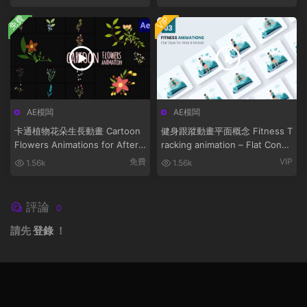
免費
VIP
AE模闆
AE模闆
卡通植物花朵生長動畫 Cartoon
健身跟蹤動畫平面概念 Fitness T
Flowers Animations for After
racking animation – Flat Conce
Effects
pt
免費
VIP
1.56k
1.56k
評論
0
請先
登錄
！