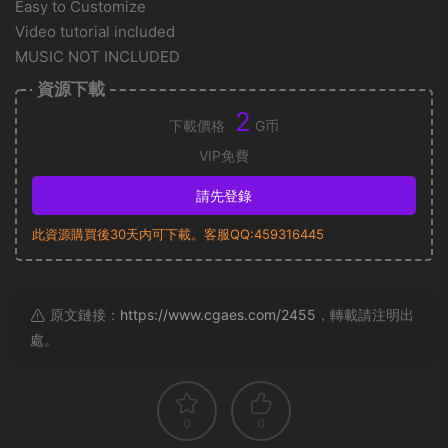
Easy to Customize
Video tutorial included
MUSIC NOT INCLUDED
資源下載
2
下載價格
G币
VIP免費
請先登錄
此資源購買後30天内可下載。客服QQ:459316445
原文鏈接：
https://www.cgaes.com/2455
，轉載請注明出
處。
0
0