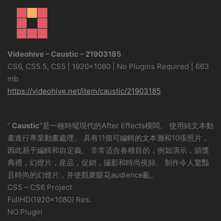
Videohive – Caustic – 21903185
CS6, CS5.5, CS5 | 1920×1080 | No Plugins Required | 663
mb
https://videohive.net/item/caustic/21903185
“
Caustic
”是一種時髦現代的After Effects模闆。 使用純文本動
畫進行專業動畫處理。 具有11個可編輯的文本層和10張照片，
因此易于編輯和自定義。 非常适合各種目的，例如演示，頒獎
典禮，幻燈片，産品，促銷，攝影和時尚視頻。 制作令人驚豔
且時尚的幻燈片，并使觀衆眼花audience亂。
CS5 – CS6 Project
FullHD(1920×1080) Res.
NO Plugin