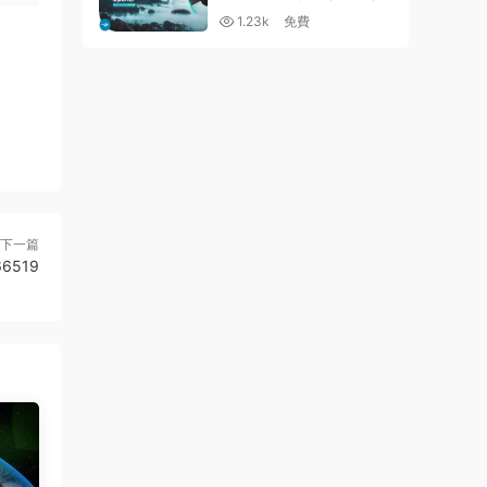
OPENER – 26129154
1.23k
免費
下一篇
66519