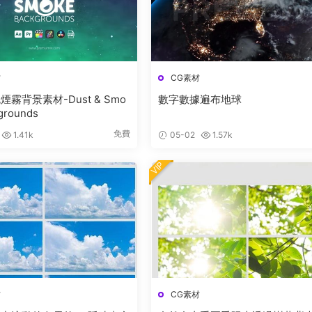
材
CG素材
霧背景素材-Dust & Smo
數字數據遍布地球
grounds
免費
1.41k
05-02
1.57k
VIP
材
CG素材