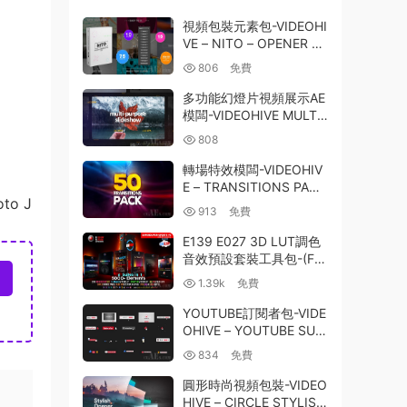
視頻包裝元素包-VIDEOHI
VE – NITO – OPENER EL
EMENT CONSTRUCTOR
806
免費
PACK – 23770484
多功能幻燈片視頻展示AE
模闆-VIDEOHIVE MULTI
PURPOSE SLIDESHOW
808
25266688
轉場特效模闆-VIDEOHIV
E – TRANSITIONS PACK
oto J
13488639
913
免費
E139 E027 3D LUT調色
音效預設套裝工具包-(FF
X+3D LUTS)-CINEPUNC
1.39k
免費
H MASTER SUITE V6.0
YOUTUBE訂閱者包-VIDE
OHIVE – YOUTUBE SUB
SCRIBER PACK – 25719
834
免費
512
圓形時尚視頻包裝-VIDEO
HIVE – CIRCLE STYLISH