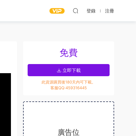
登錄
注冊
免費
立即下載
此資源購買後180天内可下載。
客服QQ:459316445
廣告位