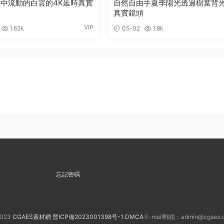
中流動的白雲的4K延時真實
自然自由手夏季陽光透過樹葉背
真實鏡頭
VIP
1.62k
05-02
1.8k
忘記密碼
023
CGAES素材網
晉ICP備2023001398号-1
DMCA
E-mail郵箱：admin@cgaes.