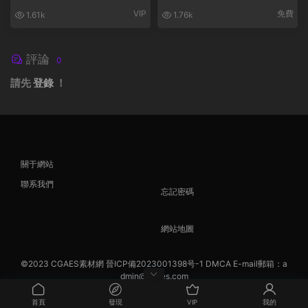
VIP
免費
1.61k
1.76k
評論
0
請先
登錄
！
關于網站
聯系我們
忘記密碼
網站地圖
©2023
CGAES素材網
晉ICP備2023001398号-1
DMCA
E-mail郵箱：a
dmin@cgaes.com
首頁
發現
VIP
我的