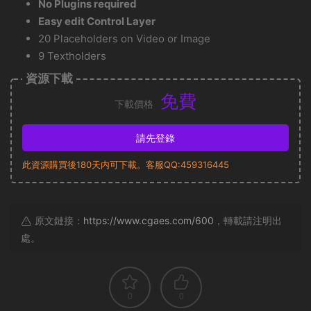
No Plugins required
Easy edit Control Layer
20 Placeholders on Video or Image
9 Textholders
資源下載
免費
下載價格
請先登錄
此資源購買後180天内可下載。客服QQ:459316445
原文鏈接：
https://www.cgaes.com/600
，轉載請注明出
處。
0
0