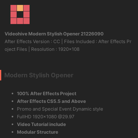
Videohive Modern Stylish Opener 21226090
After Effects Version : CC | Files Included : After Effects Pr
oject Files | Resolution : 1920×108
Modern Stylish Opener
100% After Effects Project
After Effects CS5.5 and Above
Promo and Special Event Dynamic style
FullHD 1920×1080 @29.97
Video Tutorial include
Modular Structure