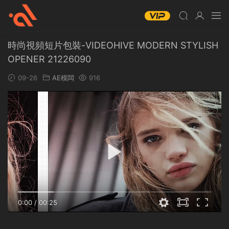
時尚視頻短片包裝-VIDEOHIVE MODERN STYLISH
OPENER 21226090
09-26
AE模闆
916
0:00
/
00:25