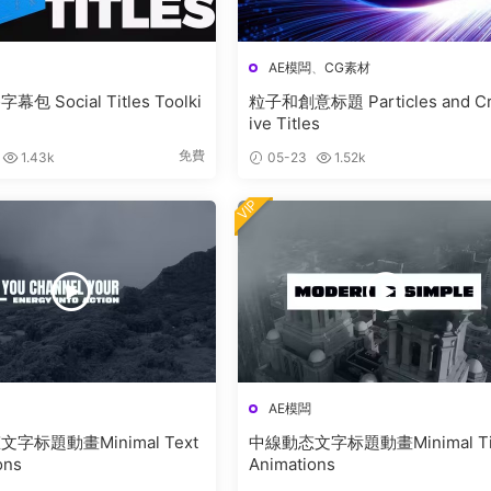
AE模闆
、
CG素材
包 Social Titles Toolki
粒子和創意标題 Particles and Cr
ive Titles
免費
1.43k
05-23
1.52k
VIP
AE模闆
字标題動畫Minimal Text
中線動态文字标題動畫Minimal Tit
ons
Animations