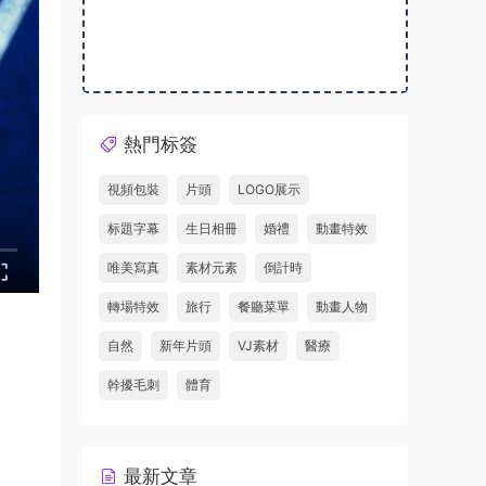
熱門标簽
視頻包裝
片頭
LOGO展示
标題字幕
生日相冊
婚禮
動畫特效
唯美寫真
素材元素
倒計時
轉場特效
旅行
餐廳菜單
動畫人物
自然
新年片頭
VJ素材
醫療
幹擾毛刺
體育
最新文章