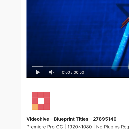
0:00
/
00:50
Videohive – Blueprint Titles – 27895140
Premiere Pro CC | 1920×1080 | No Plugins Re