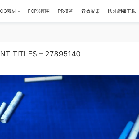
CG素材
FCPX模闆
PR模闆
音效配樂
國外網盤下載
T TITLES – 27895140