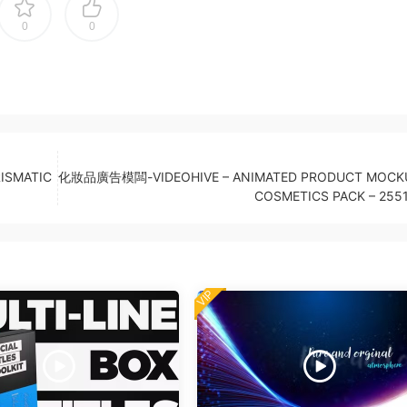
0
0
ISMATIC
化妝品廣告模闆-VIDEOHIVE – ANIMATED PRODUCT MOCKU
COSMETICS PACK – 255
VIP