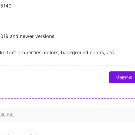
895140
2019 and newer versions
ike text properties, colors, background colors, etc…
請先登錄
注明出處。