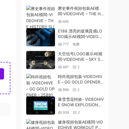
曆史事件視頻包裝AE模
闆-VIDEOHIVE – THE HI
STORY SLIDESHOW – 2
695
5025915
E188 漂亮的玻璃質感LO
GO揭示AE模闆-VIDEOHI
VE COOL GLASS LOGO
777
免費
天空信号LOGO展示AE模
闆-VIDEOHIVE – SKY SI
GNAL LOGO – 1887083
897
2
5
時尚視頻包裝-VIDEOHIV
E – GO GOLD OPENER –
25891322
886
2
暴雪雪花特效- VIDEOHIV
E SNOW EXPLOSIONS |
AFTER EFFECTS 29521
938
2
504
健身視頻包裝AE模闆-VID
EOHIVE WORKOUT PO