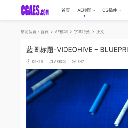
首頁
AE模闆
CG插件
當前位置：
首頁
AE模闆
字幕特效
正文
藍圖标題-VIDEOHIVE – BLUEPRIN
09-26
AE模闆
847