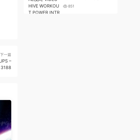
WER INTRO 25005339
851
下一篇
PS –
13188