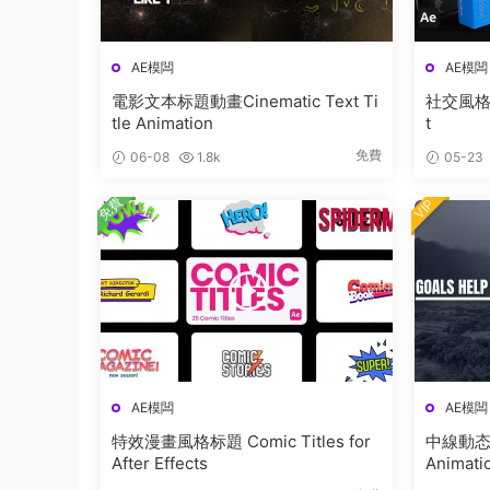
AE模闆
AE模闆
電影文本标題動畫Cinematic Text Ti
社交風格字幕
tle Animation
t
免費
06-08
1.8k
05-23
免費
VIP
AE模闆
AE模闆
特效漫畫風格标題 Comic Titles for
中線動态文
After Effects
Animati