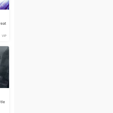
eat
VIP
le