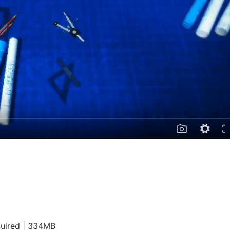
quired | 334MB