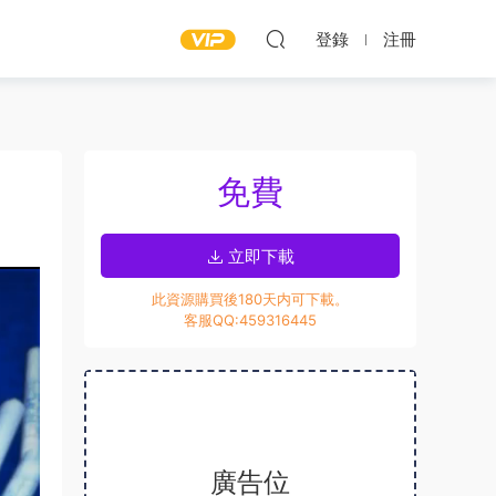
登錄
注冊
免費
立即下載
此資源購買後180天内可下載。
客服QQ:459316445
廣告位