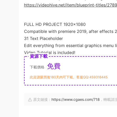
https://videohive.net/item/blueprint-titles/27
FULL HD PROJECT 1920×1080
Compatible with premiere 2019, after effects 
31 Text Placeholder
Edit everything from essential graphics menu l
Video Tutorial is included!
資源下載
免費
下載價格
此資源購買後180天内可下載。客服QQ:459316445
原文鏈接：
https://www.cgaes.com/718
，轉載請