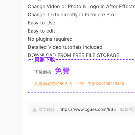
Change Video or Photo & Logo in After Effect
Change Texts directly in Premiere Pro
Easy to Use
Easy to edit
No plugins required
Detailed Video tutorials included
DOWNLOAD FROM FREE FILE STORAGE
資源下載
免費
下載價格
此資源購買後180天内可下載。客服QQ:459316445
原文鏈接：
https://www.cgaes.com/835
，轉載請