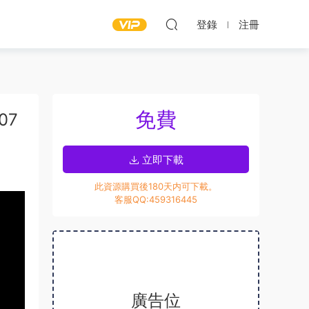
登錄
注冊
免費
07
立即下載
此資源購買後180天内可下載。
客服QQ:459316445
廣告位