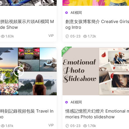
AE模闆
拼貼視頻展示片頭AE模闆 M
創意女孩博客簡介 Creative Girls
lide Show
og Intro
VIP
1.63k
05-23
1.72k
免費
AE模闆
刻記錄視頻包裝 Travel In
情感記憶照片幻燈片 Emotional 
mo
mories Photo slideshow
VIP
1.61k
05-23
1.76k