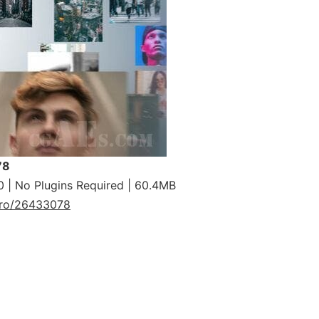
78
0 | No Plugins Required | 60.4MB
ntro/26433078
9