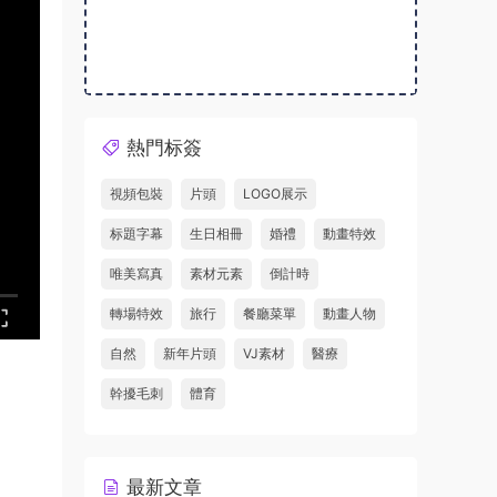
熱門标簽
視頻包裝
片頭
LOGO展示
标題字幕
生日相冊
婚禮
動畫特效
唯美寫真
素材元素
倒計時
轉場特效
旅行
餐廳菜單
動畫人物
自然
新年片頭
VJ素材
醫療
幹擾毛刺
體育
最新文章