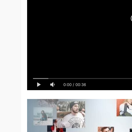
0:00
/
00:36