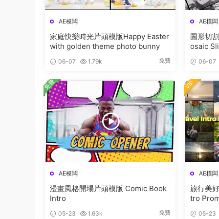
AE模闆
AE模闆
家庭快樂時光片頭模版Happy Easter
圖形切割
with golden theme photo bunny
osaic S
免費
06-07
1.79k
06-07
免費
VIP
AE模闆
AE模闆
漫畫風格開場片頭模版 Comic Book
旅行美好時
Intro
tro Pro
免費
05-23
1.63k
05-23