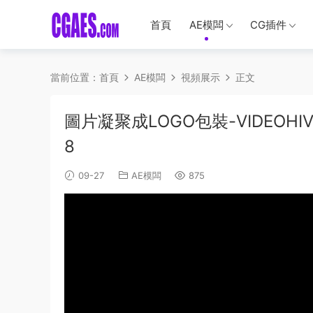
首頁
AE模闆
CG插件
當前位置：
首頁
AE模闆
視頻展示
正文
圖片凝聚成LOGO包裝-VIDEOHIVE – 
8
09-27
AE模闆
875