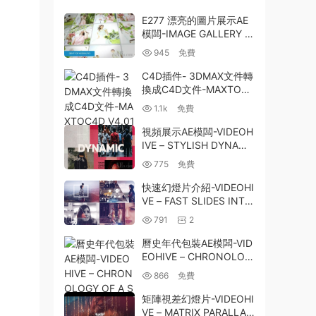
E277 漂亮的圖片展示AE
模闆-IMAGE GALLERY D
ROP AFTER EFFECTS T
945
免費
EMPLATE
C4D插件- 3DMAX文件轉
換成C4D文件-MAXTOC4
D V4.01 FOR CINEMA 4
1.1k
免費
D
視頻展示AE模闆-VIDEOH
IVE – STYLISH DYNAMI
C URBAN OPENER – 25
775
免費
412200
快速幻燈片介紹-VIDEOHI
VE – FAST SLIDES INTR
O 21306756
791
2
曆史年代包裝AE模闆-VID
EOHIVE – CHRONOLOG
Y OF A STORY – 23810
866
免費
983
矩陣視差幻燈片-VIDEOHI
VE – MATRIX PARALLAX