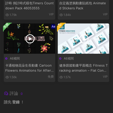
計時 倒計時式樣包Timers Count
自定義塗鴉動畫貼紙包 Animate
down Pack 46053555
d Stickers Pack
VIP
VIP
1.79k
1.84k
免費
VIP
AE模闆
AE模闆
卡通植物花朵生長動畫 Cartoon
健身跟蹤動畫平面概念 Fitness T
Flowers Animations for After
racking animation – Flat Conce
Effects
pt
免費
VIP
1.56k
1.57k
評論
0
請先
登錄
！