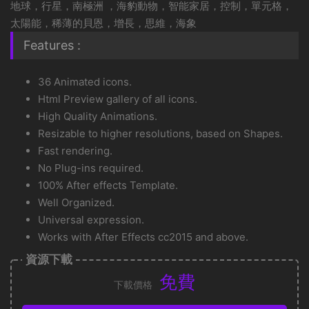
地球，行星，南極洲 ，海豹動物，智能家居，控制，單元格，
太陽能，稀薄的貝恩，增長，思維，海象
Features :
36 Animated icons.
Html Preview gallery of all icons.
High Quality Animations.
Resizable to higher resolutions, based on Shapes.
Fast rendering.
No Plug-ins required.
100% After effects Template.
Well Organized.
Universal expression.
Works with After Effects cc2015 and above.
資源下載
免費
下載價格