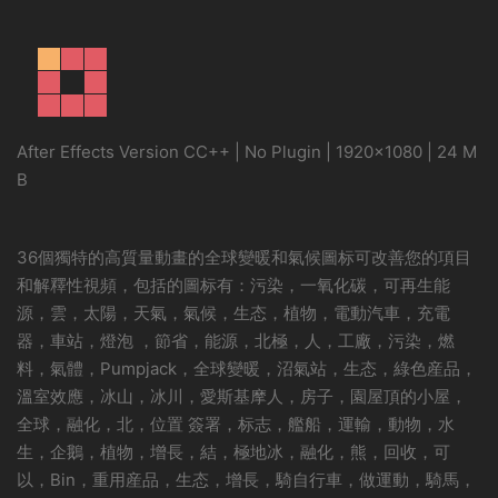
After Effects Version CC++ | No Plugin | 1920×1080 | 24 M
B
36個獨特的高質量動畫的全球變暖和氣候圖标可改善您的項目
和解釋性視頻，包括的圖标有：污染，一氧化碳，可再生能
源，雲，太陽，天氣，氣候，生态，植物，電動汽車，充電
器，車站，燈泡 ，節省，能源，北極，人，工廠，污染，燃
料，氣體，Pumpjack，全球變暖，沼氣站，生态，綠色産品，
溫室效應，冰山，冰川，愛斯基摩人，房子，園屋頂的小屋，
全球，融化，北，位置 簽署，标志，艦船，運輸，動物，水
生，企鵝，植物，增長，結，極地冰，融化，熊，回收，可
以，Bin，重用産品，生态，增長，騎自行車，做運動，騎馬，