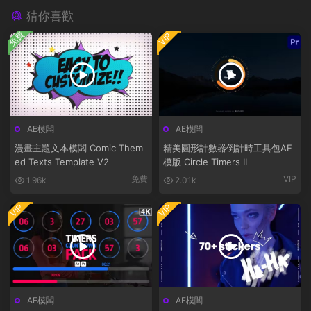
猜你喜歡
免費
VIP
AE模闆
AE模闆
漫畫主題文本模闆 Comic Them
精美圓形計數器倒計時工具包AE
ed Texts Template V2
模版 Circle Timers II
免費
VIP
1.96k
2.01k
VIP
VIP
AE模闆
AE模闆