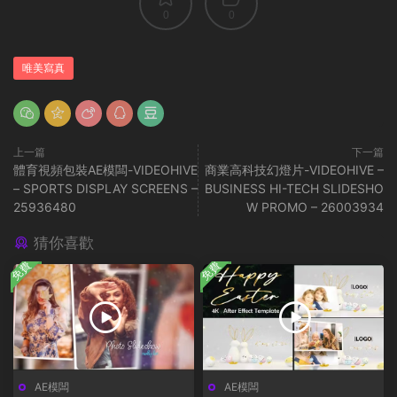
0
0
唯美寫真
上一篇
下一篇
體育視頻包裝AE模闆-VIDEOHIVE
商業高科技幻燈片-VIDEOHIVE –
– SPORTS DISPLAY SCREENS –
BUSINESS HI-TECH SLIDESHO
25936480
W PROMO – 26003934
猜你喜歡
免費
免費
AE模闆
AE模闆