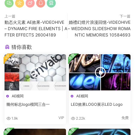
上一篇
下一篇
動态火元素 AE效果-VIDEOHIVE
婚禮幻燈片浪漫回憶-VIDEOHIVE
– DYNAMIC FIRE ELEMENTS | A
– WEDDING SLIDESHOW ROMA
FTER EFFECTS 26004189
NTIC MEMORIES 10584693
猜你喜歡
免費
VIP
AE模闆
AE模闆
幾何标志logo模闆三合一
LED效果LOGO展示LED Logo
VIP
免費
1.9k
2.22k
免費
免費