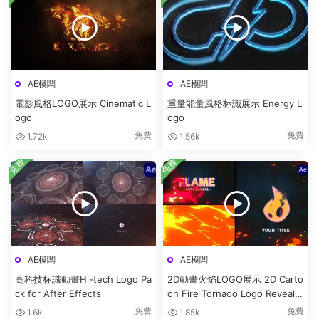
AE模闆
AE模闆
電影風格LOGO展示 Cinematic L
重量能量風格标識展示 Energy L
ogo
ogo
免費
免費
1.72k
1.56k
免費
免費
AE模闆
AE模闆
高科技标識動畫Hi-tech Logo Pa
2D動畫火焰LOGO展示 2D Carto
ck for After Effects
on Fire Tornado Logo Reveals
[After Effects]
免費
免費
1.6k
1.85k