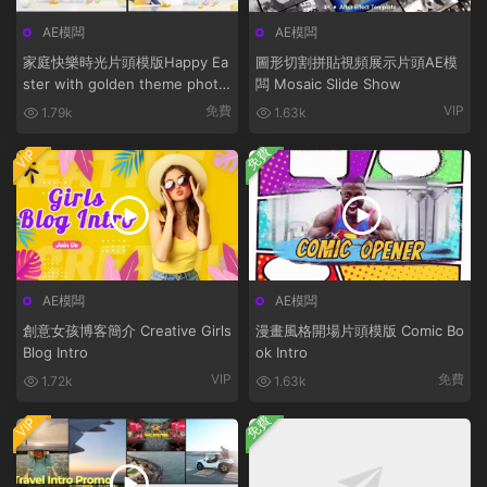
AE模闆
AE模闆
家庭快樂時光片頭模版Happy Ea
圖形切割拼貼視頻展示片頭AE模
ster with golden theme photo
闆 Mosaic Slide Show
bunny
免費
VIP
1.79k
1.63k
免費
VIP
AE模闆
AE模闆
創意女孩博客簡介 Creative Girls
漫畫風格開場片頭模版 Comic Bo
Blog Intro
ok Intro
VIP
免費
1.72k
1.63k
免費
VIP