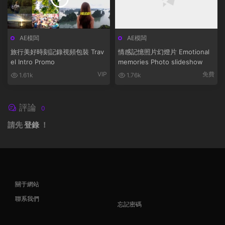
AE模闆
AE模闆
旅行美好時刻記錄視頻包裝 Trav
情感記憶照片幻燈片 Emotional
el Intro Promo
memories Photo slideshow
VIP
免費
1.61k
1.76k
評論
0
請先
登錄
！
關于網站
聯系我們
忘記密碼