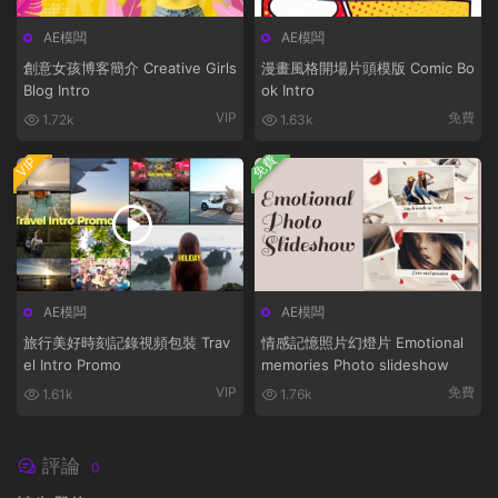
AE模闆
AE模闆
創意女孩博客簡介 Creative Girls
漫畫風格開場片頭模版 Comic Bo
Blog Intro
ok Intro
VIP
免費
1.72k
1.63k
免費
VIP
AE模闆
AE模闆
旅行美好時刻記錄視頻包裝 Trav
情感記憶照片幻燈片 Emotional
el Intro Promo
memories Photo slideshow
VIP
免費
1.61k
1.76k
評論
0