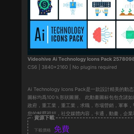
Videohive Ai Technology Icons Pack 257809
CS6 | 3840×2160 | No plugins required
Ai Technology Icons Pack是一款設計精
圖标均爲100％形狀圖層。 此動畫圖标包包含諸
政府，重工業，重工業，求職，市場營銷，軍事，
您的解釋視頻，社交媒體内容，卡通，動畫，企業和
資源下載
免費
下載價格