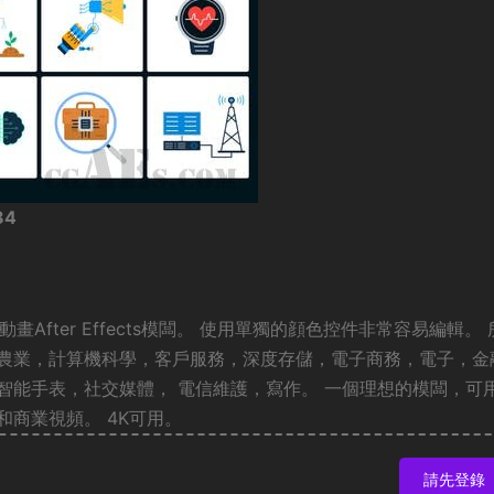
84
美的動态動畫After Effects模闆。 使用單獨的顔色控件非常容易編輯。
如農業，計算機科學，客戶服務，深度存儲，電子商務，電子，金
智能手表，社交媒體， 電信維護，寫作。 一個理想的模闆，可
商業視頻。 4K可用。
請先登錄