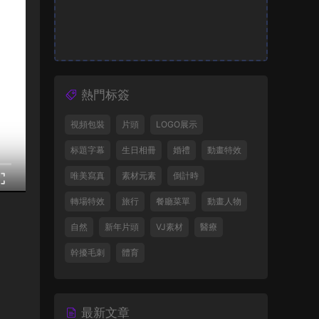
熱門标簽
視頻包裝
片頭
LOGO展示
标題字幕
生日相冊
婚禮
動畫特效
唯美寫真
素材元素
倒計時
轉場特效
旅行
餐廳菜單
動畫人物
自然
新年片頭
VJ素材
醫療
幹擾毛刺
體育
最新文章