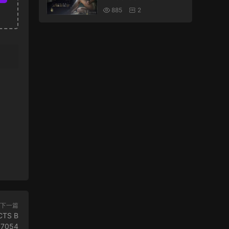
25891322
885
2
下一篇
CTS B
17054