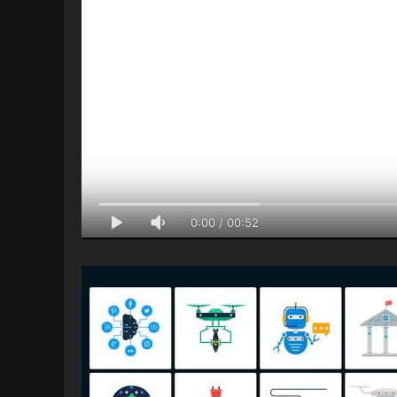
0:00
/
00:52