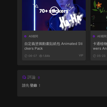
AE模闆
AE模闆
自定義塗鴉動畫貼紙包 Animated Sti
卡通植物花
ckers Pack
wers Ani
VIP
06-07
1.84k
05-23
評論
0
請先
登錄
！