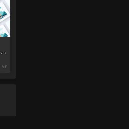
ac
VIP