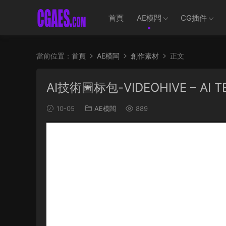
首頁
AE模闆
CG插件
當前位置：
首頁
AE模闆
創作素材
正文
AI技術圖标包-VIDEOHIVE – AI T
10-05
AE模闆
889