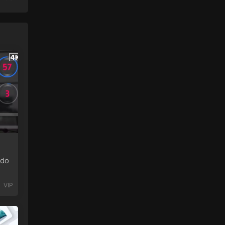
do
VIP