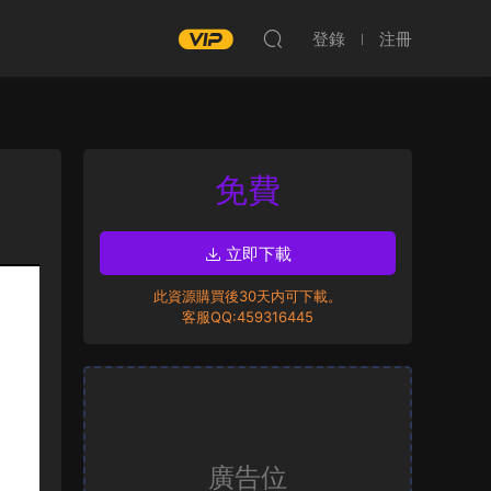
登錄
注冊
免費
立即下載
此資源購買後30天内可下載。
客服QQ:459316445
廣告位