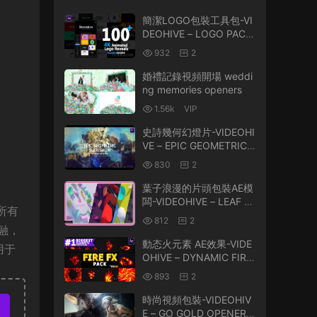
簡潔LOGO包裝工具包-VI
DEOHIVE – LOGO PACK
V.1.1 – 24632699 – PRO
932
2
JECT & SCRIPT FOR AF
TER EFFECTS
婚禮記錄視頻開場 weddi
ng memories openers
1.56k
VIP
史詩幾何幻燈片-VIDEOHI
VE – EPIC GEOMETRIC
SLIDESHOW FOR PREMI
830
2
ERE PRO 25779406
葉子浪漫的片頭包裝AE模
闆-VIDEOHIVE – LEAF R
 所有
OMANTIC OPENER – 25
812
2
624324
融，
動态火元素 AE效果-VIDE
用于
OHIVE – DYNAMIC FIRE
ELEMENTS | AFTER EFF
893
2
ECTS 26004189
時尚視頻包裝-VIDEOHIV
E – GO GOLD OPENER –