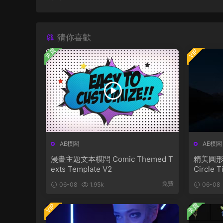
猜你喜歡
免費
VIP
AE模闆
AE模闆
漫畫主題文本模闆 Comic Themed T
精美圓形
exts Template V2
Circle T
免費
06-08
1.95k
06-08
免費
VIP