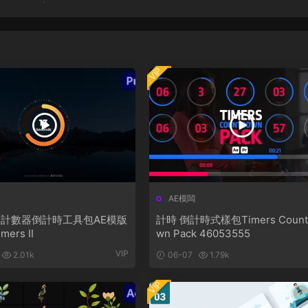
VIP
AE模闆
計數器倒計時工具包AE模版
計時 倒計時式樣包Timers Count
imers II
wn Pack 46053555
VIP
2.01k
06-07
1.79k
VIP