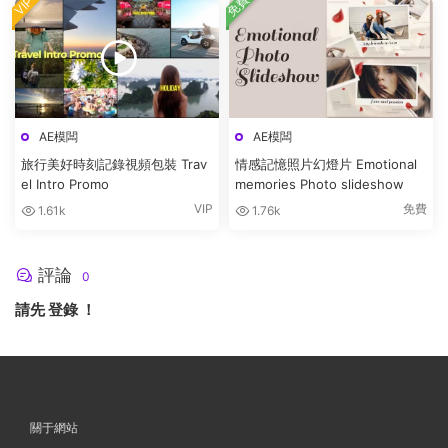
免費
VIP
AE模闆
AE模闆
旅行美好時刻記錄視頻包裝 Trav
情感記憶照片幻燈片 Emotional
el Intro Promo
memories Photo slideshow
VIP
免費
1.61k
1.76k
評論
0
請先
登錄
！
關于網站