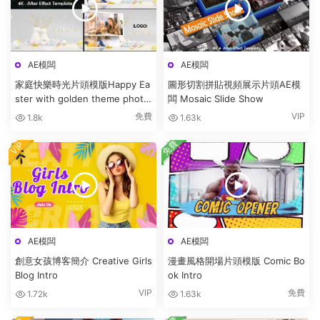
AE模闆
AE模闆
家庭快樂時光片頭模版Happy Ea
圖形切割拼貼視頻展示片頭AE模
ster with golden theme photo
闆 Mosaic Slide Show
bunny
免費
VIP
1.8k
1.63k
免費
VIP
AE模闆
AE模闆
創意女孩博客簡介 Creative Girls
漫畫風格開場片頭模版 Comic Bo
Blog Intro
ok Intro
VIP
免費
1.72k
1.63k