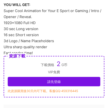
YOU WILL GET:
Super Cool Animation for Your E Sport or Gaming / Intro /
Opener / Reveal.
1920×1080 Full HD
30 sec Long version
16 sec Short version
3d Logo / Name Placeholders
Ultra sharp quality render
Fast render time!
資源下載
2
下載價格
G币
VIP免費
請先登錄
此資源購買後30天内可下載。客服QQ:459316445