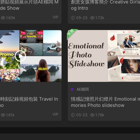
拼貼視頻展示片頭AE模闆 M
創意女孩博客簡介 Creative Girls
lide Show
og Intro
VIP
1.63k
05-23
1.72k
免費
AE模闆
刻記錄視頻包裝 Travel In
情感記憶照片幻燈片 Emotional 
mo
mories Photo slideshow
VIP
1.61k
05-23
1.76k