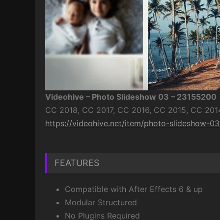
Videohive – Photo Slideshow 03 – 23155200
CC 2018, CC 2017, CC 2016, CC 2015, CC 2014
https://videohive.net/item/photo-slideshow-
FEATURES
Compatible with After Effects 6 & up
Modular Structured
No Plugins Required