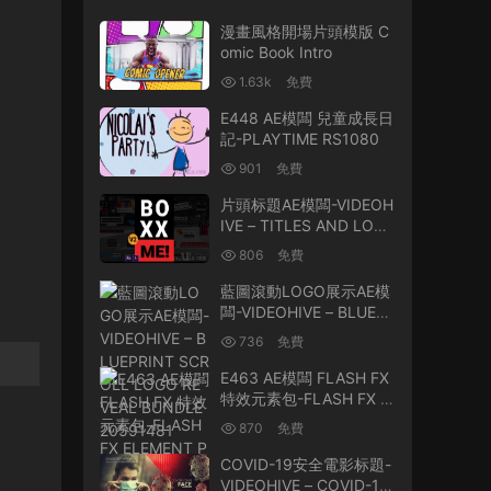
漫畫風格開場片頭模版 C
omic Book Intro
1.63k
免費
E448 AE模闆 兒童成長日
記-PLAYTIME RS1080
901
免費
片頭标題AE模闆-VIDEOH
IVE – TITLES AND LOW
ER THIRDS V2 – 212503
806
免費
65
藍圖滾動LOGO展示AE模
闆-VIDEOHIVE – BLUEP
RINT SCROLL LOGO RE
736
免費
VEAL BUNDLE 2059148
1
E463 AE模闆 FLASH FX
特效元素包-FLASH FX E
LEMENT PACK
870
免費
COVID-19安全電影标題-
VIDEOHIVE – COVID-19