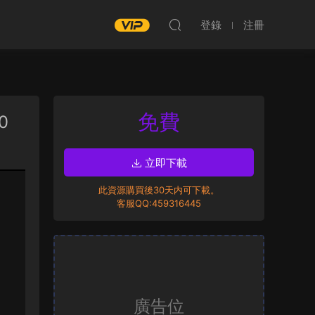
登錄
注冊
免費
0
立即下載
此資源購買後30天内可下載。
客服QQ:459316445
廣告位