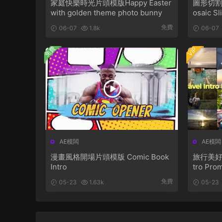
家庭快樂時光片頭模版Happy Easter
圖形切割
with golden theme photo bunny
osaic S
免費
06-07
1.8k
06-07
免費
VIP
AE模闆
AE模闆
漫畫風格開場片頭模版 Comic Book
旅行美好時
Intro
tro Pro
免費
05-23
1.63k
05-23