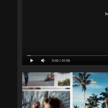
0:00
/
01:59