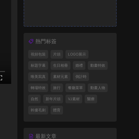
熱門标簽
視頻包裝
片頭
LOGO展示
标題字幕
生日相冊
婚禮
動畫特效
唯美寫真
素材元素
倒計時
轉場特效
旅行
餐廳菜單
動畫人物
自然
新年片頭
VJ素材
醫療
幹擾毛刺
體育
最新文章