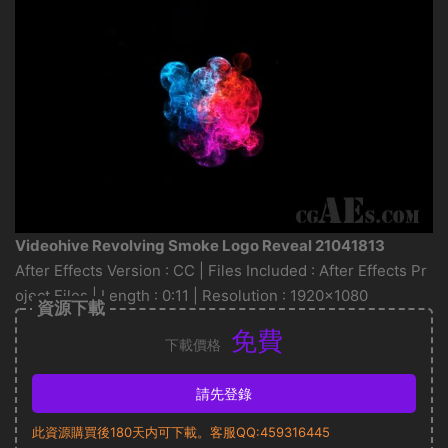
Videohive Revolving Smoke Logo Reveal 21041813
After Effects Version : CC | Files Included : After Effects Pr
oject Files | Length : 0:11 | Resolution : 1920×1080
資源下載
免費
下載價格
請先登錄
此資源購買後180天内可下載。客服QQ:459316445