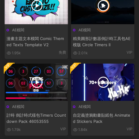
AE模闆
AE模闆
漫畫主題文本模闆 Comic Them
精美圓形計數器倒計時工具包AE
ed Texts Template V2
模版 Circle Timers II
免費
VIP
1.95k
2.01k
VIP
VIP
AE模闆
AE模闆
計時 倒計時式樣包Timers Count
自定義塗鴉動畫貼紙包 Animate
down Pack 46053555
d Stickers Pack
VIP
VIP
1.79k
1.84k