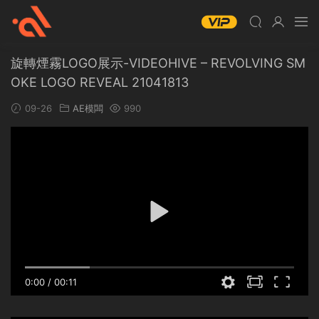
旋轉煙霧LOGO展示-VIDEOHIVE – REVOLVING SM
OKE LOGO REVEAL 21041813
09-26
AE模闆
990
0:00
/
00:11