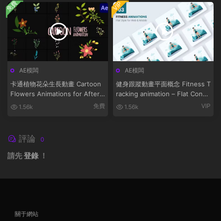
免費
VIP
AE模闆
AE模闆
卡通植物花朵生長動畫 Cartoon
健身跟蹤動畫平面概念 Fitness T
Flowers Animations for After
racking animation – Flat Conce
Effects
pt
免費
VIP
1.56k
1.56k
評論
0
請先
登錄
！
關于網站