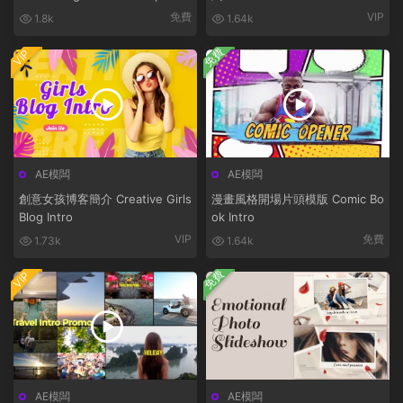
bunny
免費
VIP
1.8k
1.64k
免費
VIP
AE模闆
AE模闆
創意女孩博客簡介 Creative Girls
漫畫風格開場片頭模版 Comic Bo
Blog Intro
ok Intro
VIP
免費
1.73k
1.64k
免費
VIP
AE模闆
AE模闆