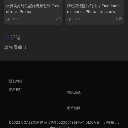
旅行美好時刻記錄視頻包裝 Trav
情感記憶照片幻燈片 Emotional
el Intro Promo
memories Photo slideshow
VIP
免費
1.61k
1.76k
評論
0
請先
登錄
！
關于網站
聯系我們
忘記密碼
網站地圖
©2023
CGAES素材網
晉ICP備2023001398号-1
DMCA
E-mail郵箱：a
dmin@cgaes.com